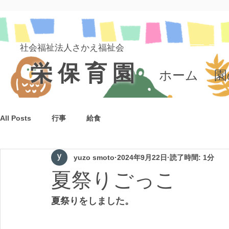
社会福祉法人さかえ​福祉会
栄保育園
ホーム
園
All Posts
行事
給食
yuzo smoto
2024年9月22日
読了時間: 1分
夏祭りごっこ
夏祭りをしました。