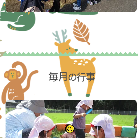
毎月
行事
の