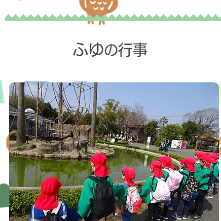
ふゆ
行事
の