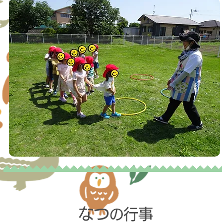
なつ
行事
の