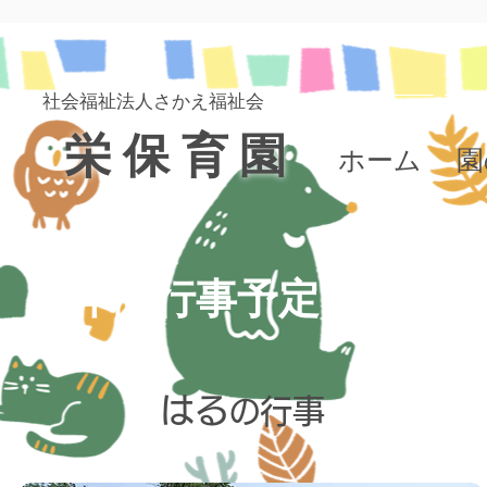
社会福祉法人さかえ​福祉会
栄保育園
ホーム
園
年間行事予定
はる
行事
の