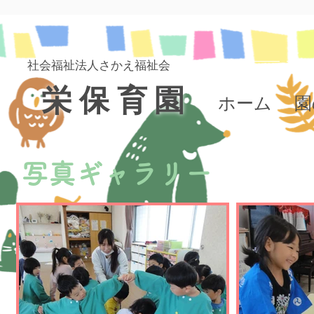
社会福祉法人さかえ​福祉会
栄保育園
ホーム
園
写真ギャラリー